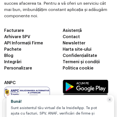
succes afacerea ta. Pentru a vă oferi un serviciu cât
mai bun, imbunățățim constant aplicația și adăugăm
componente noi.
Facturare
Asistență
Arhivare SPV
Contact
API Informații Firme
Newsletter
Pachete
Harta site-ului
Blog
Confidențialitate
Integrări
Termeni și condiții
Personalizare
Politica cookie
ANPC
Bună!
Acest site folosește cookie-uri
Sunt asistentul tău virtual de la InsideApp. Te pot
Folosim cookie-uri pentru a ne asigura că aveți
ajuta cu facturi, SPV, ANAF, verificări de firme și