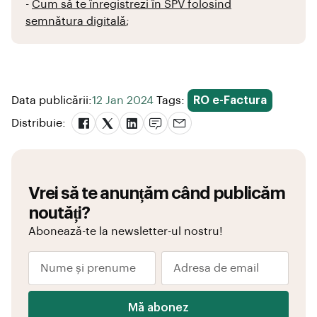
-
Cum să te înregistrezi în SPV folosind
semnătura digitală
;
Data publicării:
12 Jan 2024
Tags:
RO e-Factura
Distribuie:
Vrei să te anunțăm când publicăm
noutăți?
Abonează-te la newsletter-ul nostru!
Mă abonez