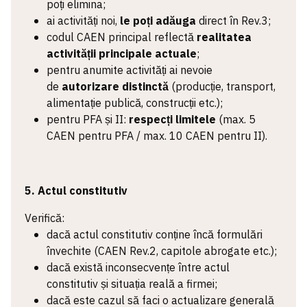
poți elimina;
ai activități noi,
le poți adăuga
direct în Rev.3;
codul CAEN principal reflectă
realitatea
activității principale actuale
;
pentru anumite activități ai nevoie
de
autorizare distinctă
(producție, transport,
alimentație publică, construcții etc.);
pentru PFA și II:
respecți limitele
(max. 5
CAEN pentru PFA / max. 10 CAEN pentru II).
5. Actul constitutiv
Verifică:
dacă actul constitutiv conține încă formulări
învechite (CAEN Rev.2, capitole abrogate etc.);
dacă există inconsecvențe între actul
constitutiv și situația reală a firmei;
dacă este cazul să faci o actualizare generală