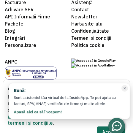
Facturare
Asistență
Arhivare SPV
Contact
API Informații Firme
Newsletter
Pachete
Harta site-ului
Blog
Confidențialitate
Integrări
Termeni și condiții
Personalizare
Politica cookie
ANPC
Acest site folosește cookie-uri
Bună!
Folosim cookie-uri pentru a ne asigura că aveți cea
Sunt asistentul tău virtual de la InsideApp. Te pot ajuta cu
mai bună experiență pe site-ul nostru. Continuând
facturi, SPV, ANAF, verificări de firme și multe altele.
să utilizați site-ul nostru, acceptați utilizarea
Apasă aici ca să începem!
cookie-urilor
,
politica de confidențialitate
și
© 2022 - 2026 InsideApp®. Toate drepturile rezervate.
termenii și condițiile
.
Powered by
Aninu Apps®
.
Acceptă