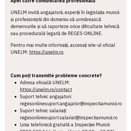
Apel către comunitatea profesională
UNELM invită angajatorii, experții în legislația muncii
și profesioniștii din domeniu să urmărească
demersurile și să raporteze orice dificultate tehnică
sau procedurală legată de REGES-ONLINE.
Pentru mai multe informații, accesați site-ul oficial
UNELM:
https://unelm.ro
.
Cum poți transmite probleme concrete?
Adresa oficială UNELM:
https://unelm.ro/contact
Suport tehnic angajatori:
regesonlinesuport.angajator@inspectiamuncii.ro
Suport tehnic salariați:
regesonlinesuport.salariat@inspectiamuncii.ro
Linia telefonică gratuită a Inspecției Muncii: