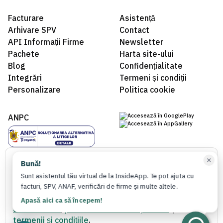
Facturare
Asistență
Arhivare SPV
Contact
API Informații Firme
Newsletter
Pachete
Harta site-ului
Blog
Confidențialitate
Integrări
Termeni și condiții
Personalizare
Politica cookie
ANPC
Acest site folosește cookie-uri
Bună!
Folosim cookie-uri pentru a ne asigura că aveți cea
Sunt asistentul tău virtual de la InsideApp. Te pot ajuta cu
facturi, SPV, ANAF, verificări de firme și multe altele.
mai bună experiență pe site-ul nostru. Continuând
să utilizați site-ul nostru, acceptați utilizarea
Apasă aici ca să începem!
cookie-urilor
,
politica de confidențialitate
și
© 2022 - 2026 InsideApp®. Toate drepturile rezervate.
termenii și condițiile
.