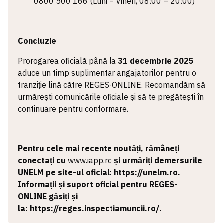
0800 500 166 (Luni – Vineri, 08:00 – 20:00)
Concluzie
Prorogarea oficială până la
31 decembrie 2025
aduce un timp suplimentar angajatorilor pentru o
tranziție lină către REGES-ONLINE. Recomandăm să
urmărești comunicările oficiale și să te pregătești în
continuare pentru conformare.
Pentru cele mai recente noutăți, rămâneți
conectați cu
www.iapp.ro
și urmăriți demersurile
UNELM pe site-ul oficial:
https://unelm.ro
.
Informații și suport oficial pentru REGES-
ONLINE găsiți și
la:
https://reges.inspectiamuncii.ro/
.