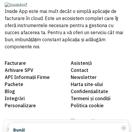
Inside App este mai mult decât o simplă aplicaţie de
facturare în cloud. Este un ecosistem complet care îţi
oferă instrumentele necesare pentru a gestiona cu
succes afacerea ta. Pentru a vă oferi un serviciu cât mai
bun, imbunățățim constant aplicația și adăugăm
componente noi.
Facturare
Asistență
Arhivare SPV
Contact
API Informații Firme
Newsletter
Pachete
Harta site-ului
Blog
Confidențialitate
Integrări
Termeni și condiții
Personalizare
Politica cookie
ANPC
Acest site folosește cookie-uri
Bună!