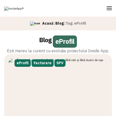
Acasă
Blog
Tag: eProfil
Blog
eProfil
Ești mereu la curent cu evoluția proiectului Inside App.
eProfil
Facturare
SPV