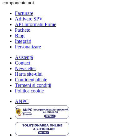
componente noi.
Facturare
Arhivare SPV
API Informații Firme
Pachete
Blog
Integrări
Personalizare
Asistență
Contact
Newsletter
Harta site-ului
Confidențialitate
Termeni și condiții
Politica cookie
ANPC