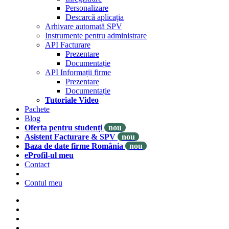
Personalizare
Descarcă aplicația
Arhivare automată SPV
Instrumente pentru administrare
API Facturare
Prezentare
Documentație
API Informații firme
Prezentare
Documentație
Tutoriale Video
Pachete
Blog
Oferta pentru studenți
nou
Asistent Facturare & SPV
nou
Baza de date firme România
nou
eProfil-ul meu
Contact
Contul meu