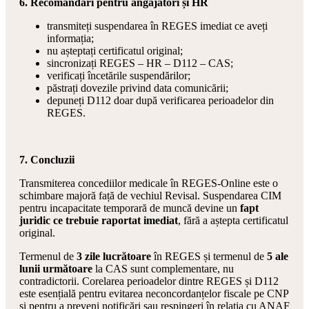
6. Recomandări pentru angajatori și HR
transmiteți suspendarea în REGES imediat ce aveți
informația;
nu așteptați certificatul original;
sincronizați REGES – HR – D112 – CAS;
verificați încetările suspendărilor;
păstrați dovezile privind data comunicării;
depuneți D112 doar după verificarea perioadelor din
REGES.
7. Concluzii
Transmiterea concediilor medicale în REGES-Online este o
schimbare majoră față de vechiul Revisal. Suspendarea CIM
pentru incapacitate temporară de muncă devine un
fapt
juridic ce trebuie raportat imediat
, fără a aștepta certificatul
original.
Termenul de
3 zile lucrătoare
în REGES și termenul de
5 ale
lunii următoare
la CAS sunt complementare, nu
contradictorii. Corelarea perioadelor dintre REGES și D112
este esențială pentru evitarea neconcordanțelor fiscale pe CNP
și pentru a preveni notificări sau respingeri în relația cu ANAF