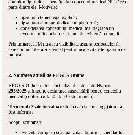
anumitor tipuri de suspendări, iar concediul medical NU făcea
parte dintre ele. Motivele:
lipsa unui temei legal explicit;
lipsa unor câmpuri dedicate în platformă;
considerarea concediului medical mai degrabă un
eveniment financiar decât unul de evidență a muncii.
Prin urmare, ITM nu avea vizibilitate asupra perioadelor în
care contractul era suspendat pentru incapacitate temporară de
muncă.
2. Noutatea adusă de REGES-Online
REGES-Online reflectă actualizările aduse de
HG nr.
295/2025
și impune declararea suspendării pentru concediu
medical (conform art. 50 lit. b Codul muncii).
Termenul: 3 zile lucrătoare
de la data la care angajatorul a
fost informat.
Scopul schimbării:
evidență completă și actualizată a tuturor suspendărilor