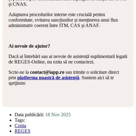
și CNAS.
Adaptarea procedurilor interne este crucială pentru
conformitate, evitarea sancțiunilor și menținerea unui flux
administrativ coerent între ITM, CAS și ANAF.
Ai nevoie de ajutor?
Dacă ai întrebări sau ai nevoie de asistență suplimentară legată
de REGES-Online, nu ezita să ne contactezi.
Scrie-ne la
contact@iapp.ro
sau trimite o solicitare direct
prin
platforma noastră de asistență
. Suntem aici să te
sprijinim
Data publicării:
18 Nov 2025
Tags:
Conta
REGES