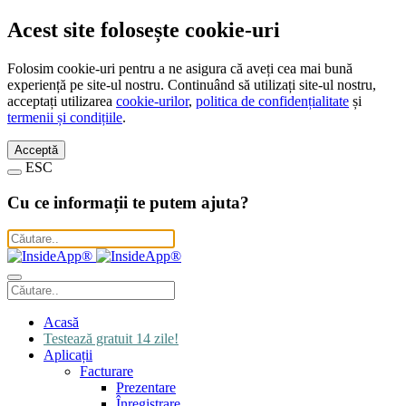
Acest site folosește cookie-uri
Folosim cookie-uri pentru a ne asigura că aveți cea mai bună
experiență pe site-ul nostru. Continuând să utilizați site-ul nostru,
acceptați utilizarea
cookie-urilor
,
politica de confidențialitate
și
termenii și condițiile
.
Acceptă
ESC
Cu ce informații te putem ajuta?
Acasă
Testează gratuit 14 zile!
Aplicații
Facturare
Prezentare
Înregistrare