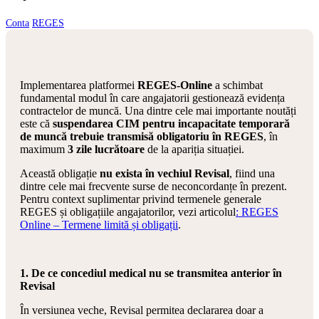
Conta
REGES
Implementarea platformei
REGES-Online
a schimbat
fundamental modul în care angajatorii gestionează evidența
contractelor de muncă. Una dintre cele mai importante noutăți
este că
suspendarea CIM pentru incapacitate temporară
de muncă trebuie transmisă obligatoriu în REGES
, în
maximum
3 zile lucrătoare
de la apariția situației.
Această obligație
nu exista în vechiul Revisal
, fiind una
dintre cele mai frecvente surse de neconcordanțe în prezent.
Pentru context suplimentar privind termenele generale
REGES și obligațiile angajatorilor, vezi articolul
: REGES
Online – Termene limită și obligații
.
1. De ce concediul medical nu se transmitea anterior în
Revisal
În versiunea veche, Revisal permitea declararea doar a