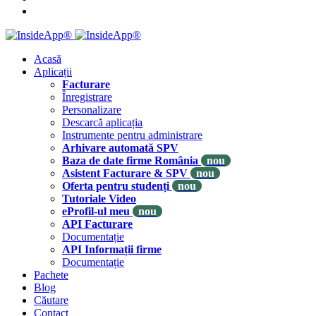
Acasă
Aplicații
Facturare
Înregistrare
Personalizare
Descarcă aplicația
Instrumente pentru administrare
Arhivare automată SPV
Baza de date firme România
nou
Asistent Facturare & SPV
nou
Oferta pentru studenți
nou
Tutoriale Video
eProfil-ul meu
nou
API Facturare
Documentație
API Informații firme
Documentație
Pachete
Blog
Căutare
Contact